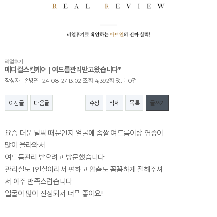
리얼후기
메디컬스킨케어 | 여드름관리받고왔습니다*
작성자
손병연
24-08-27 13:02
조회
4,392회
댓글
0건
이전글
다음글
수정
삭제
목록
글쓰기
본문
요즘 더운 날씨 때문인지 얼굴에 좁쌀 여드름이랑 염증이
많이 올라와서
여드름관리 받으려고 방문했습니다
관리실도 1인실이라서 편하고 압출도 꼼꼼하게 잘해주셔
서 아주 만족스럽습니다
얼굴이 많이 진정되서 너무 좋아요!!