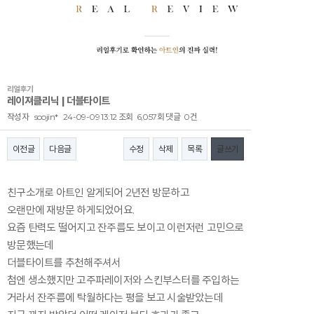
리얼후기
레이져클리닉 | 더블타이트
작성자
soojin*
24-09-09 13:12
조회
6,057회
댓글
0건
이전글
다음글
수정
삭제
목록
글쓰기
본문
친구소개로 아트인 알게되어 2년전 방문하고
오랜만에 재방문 하게되었어요.
요즘 탄력도 떨어지고 잔주름도 보이고 이런저런 고민으로
방문했는데
더블타이트를 추천해주셔서
첨엔 생소했지만 고주파레이저와 스킨부스터를 주입하는
거라서 잔주름에 탁월하다는 평을 보고 시술받았는데