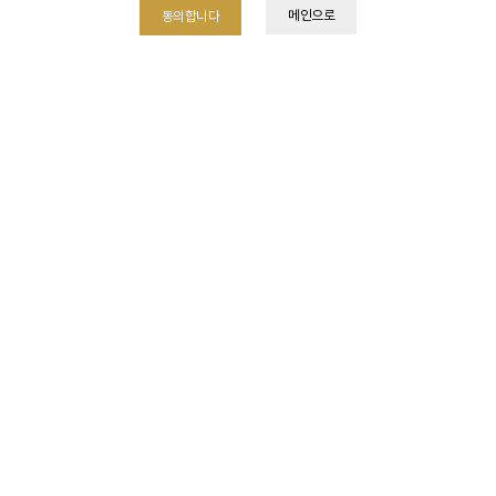
메인으로
동의합니다
online
Total 1,206건
74 페이지
글쓰기
제목
날짜
11-30
Re: 문의드립니다.
백옥주사, 카프리,브이빔 가격
11-20
11-22
Re: 백옥주사, 카프리,브이빔 가격
비립종 여드름 압출
11-07
11-09
Re: 비립종 여드름 압출