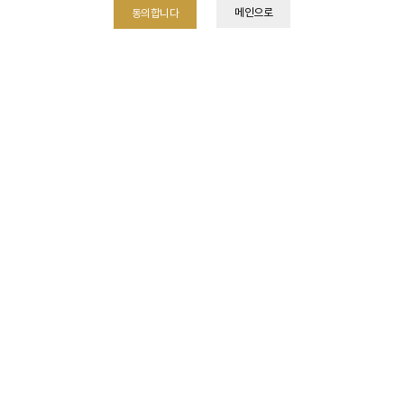
메인으로
동의합니다
리얼후기
전체
레이져클리닉
시술클리닉
보톡스/필러
메디컬스킨케어
비만클리닉
탈모클리닉/제모
항산화클리닉
손,발톱무좀/피부질환
Total 477건
1 페이지
글쓰기
제목
날짜
레이져클리닉
07-30
플라즈망!!!너~~~
레이져클리닉
05-22
뉴알라딘필링받고서!!