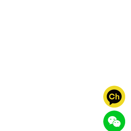
레이져클리닉
05-14
울트라포머 효과 좋아요
레이져클리닉
05-11
좋습니다
레이져클리닉
11-18
인모드 효과 너무좋아서 후기올려요
글쓰기
1
2
3
4
5
다음
맨끝
상호 : 아트인휴먼피부과의원
사업자 등록번호 : 220-10-11793